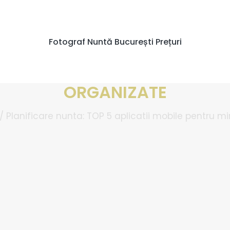
Fotograf Nuntă București Prețuri
NTA: TOP 5 APLICATII MOBIL
ORGANIZATE
/
Planificare nunta: TOP 5 aplicatii mobile pentru m