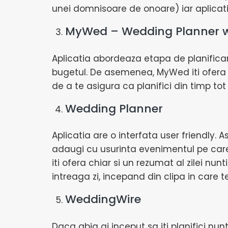
unei domnisoare de onoare) iar aplicat
MyWed – Wedding Planner wi
Aplicatia abordeaza etapa de planificar
bugetul. De asemenea, MyWed iti ofera po
de a te asigura ca planifici din timp to
Wedding Planner
Aplicatia are o interfata user friendly. 
adaugi cu usurinta evenimentul pe care i
iti ofera chiar si un rezumat al zilei nu
intreaga zi, incepand din clipa in care te
WeddingWire
Daca abia ai inceput sa iti planifici nun