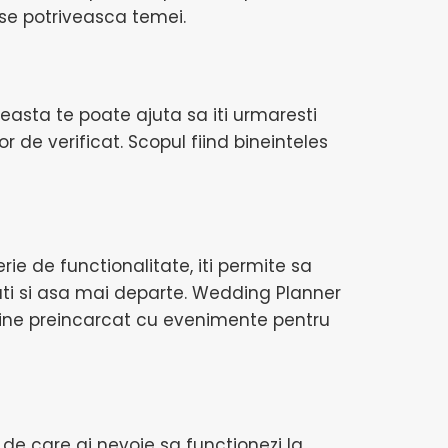
se potriveasca temei.
asta te poate ajuta sa iti urmaresti
 de verificat. Scopul fiind bineinteles
rie de functionalitate, iti permite sa
tati si asa mai departe. Wedding Planner
ul vine preincarcat cu evenimente pentru
a de care ai nevoie sa functionezi la