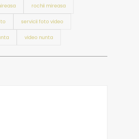
mireasa
rochii mireasa
oto
servicii foto video
unta
video nunta