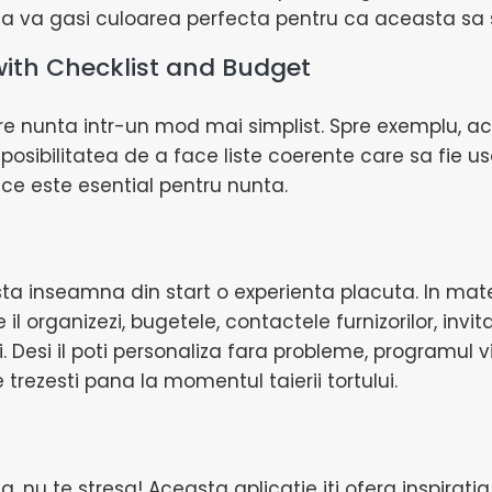
ia va gasi culoarea perfecta pentru ca aceasta sa 
th Checklist and Budget
e nunta intr-un mod mai simplist. Spre exemplu, ace
sibilitatea de a face liste coerente care sa fie usor
t ce este esential pentru nunta.
Asta inseamna din start o experienta placuta. In mate
l organizezi, bugetele, contactele furnizorilor, invi
ntii. Desi il poti personaliza fara probleme, program
 trezesti pana la momentul taierii tortului.
ta, nu te stresa! Aceasta aplicatie iti ofera inspirati