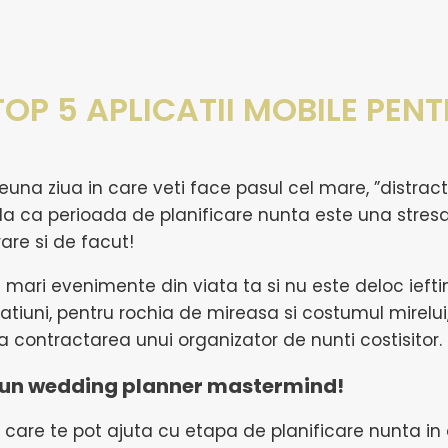
OP 5 APLICATII MOBILE PEN
preuna ziua in care veti face pasul cel mare, ”distra
a ca perioada de planificare nunta este una stresan
are si de facut!
 mari evenimente din viata ta si nu este deloc ieftin.
atiuni, pentru rochia de mireasa si costumul mirelui,
a contractarea unui organizator de nunti costisitor.
 tu un wedding planner mastermind!
e care te pot ajuta cu etapa de planificare nunta in c