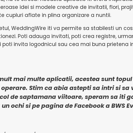
se idei si modele creative de invitatii, flori, prajit
te cupluri aflate in plina organizare a nuntii.
ul, WeddingWire iti va permite sa stabilesti un cost 
tionezi. Poti adauga invitati, poti crea registre, urmari
 poti invita logodnicul sau cea mai buna prietena in
 mult mai multe aplicatii, acestea sunt topul
e operare. Stim ca abia astepti sa intri si sa
icol de saptamana viitoare, speram sa iti ga
un ochi si pe
pagina de Facebook
a
BWS Ev