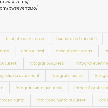
om/bwsevents/
.com/bwsevents.ro/
buchete de mireasa
buchete de trandafiri
reasa
cadouri nasi
cadouri pentru nasi
c
bucuresti
fotograf bucuresti
fotograf evenim
ografie de eveniment
fotografie nunta
fotogra
ta
fotograf nunta bucuresti
fotograf profesion
o video nunta
foto video nunta bucuresti
locat