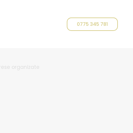
0775 345 781
E PENTRU MIRESE
irese organizate