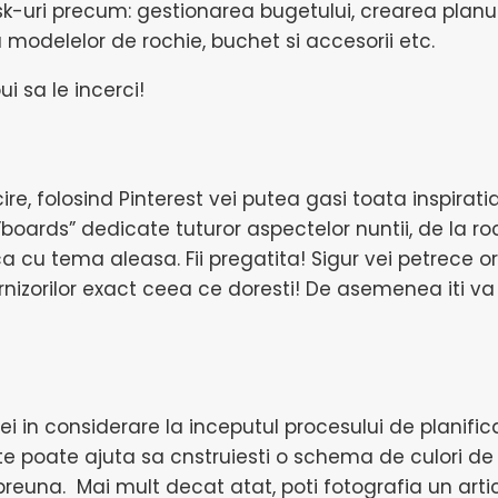
task-uri precum: gestionarea bugetului, crearea planul
a modelelor de rochie, buchet si accesorii etc.
ui sa le incerci!
icire, folosind Pinterest vei putea gasi toata inspira
 ”boards” dedicate tuturor aspectelor nuntii, de la r
sca cu tema aleasa. Fii pregatita! Sigur vei petrece 
rnizorilor exact ceea ce doresti! De asemenea iti va 
i iei in considerare la inceputul procesului de planif
e poate ajuta sa cnstruiesti o schema de culori de 
reuna. Mai mult decat atat, poti fotografia un artic