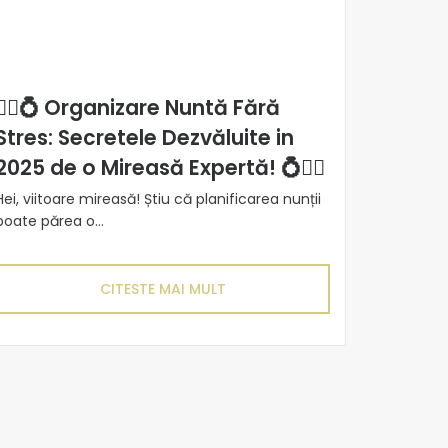
👰‍♀️💍 Organizare Nuntă Fără
Stres: Secretele Dezvăluite in
2025 de o Mireasă Expertă! 💍👰‍♀️
Hei, viitoare mireasă! Știu că planificarea nunții
poate părea o...
CITESTE MAI MULT